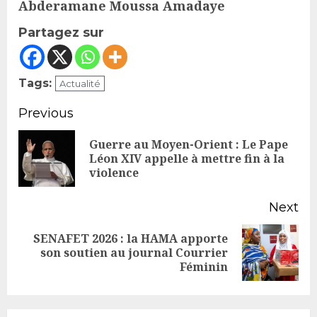
Abderamane Moussa Amadaye
Partagez sur
Tags:
Actualité
Continue
Previous
Reading
Guerre au Moyen-Orient : Le Pape
Pr
Léon XIV appelle à mettre fin à la
violence
po
Next
SENAFET 2026 : la HAMA apporte
Next
son soutien au journal Courrier
Féminin
post: