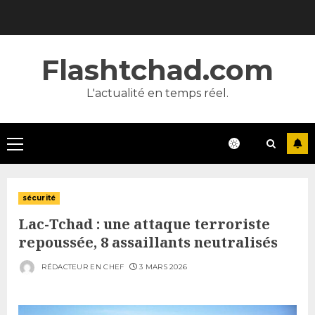
Skip
to
content
Flashtchad.com
L'actualité en temps réel.
Primary
Menu
sécurité
Lac-Tchad : une attaque terroriste
repoussée, 8 assaillants neutralisés
RÉDACTEUR EN CHEF
3 MARS 2026