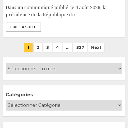
Dans un communiqué publié ce 4 août 2026, la
présidence de la République du...
LIRE LA SUITE
Pagination
1
2
3
4
…
327
Next
des
publications
Catégories