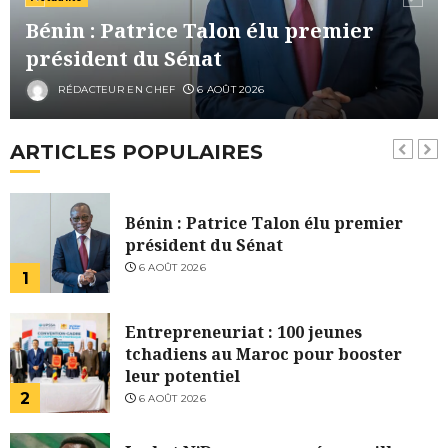
l’ancien bâtonnier réagit
Bénin : Patrice Talon élu premier
6
5 AOÛT 2026
président du Sénat
RGPH-3 : Le Premier ministre salue
RÉDACTEUR EN CHEF
6 AOÛT 2026
les progrès du recensement à 48
heures de son achèvement
ARTICLES POPULAIRES
7
5 AOÛT 2026
Bénin : Patrice Talon élu premier
président du Sénat
6 AOÛT 2026
1
Entrepreneuriat : 100 jeunes
tchadiens au Maroc pour booster
leur potentiel
2
6 AOÛT 2026