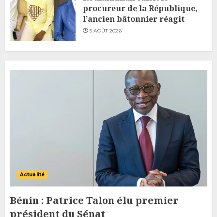
les progrès du recensement à 48
procureur de la République,
heures de son achèvement
l’ancien bâtonnier réagit
7
5 AOÛT 2026
5 AOÛT 2026
Actualité
Bénin : Patrice Talon élu premier
président du Sénat