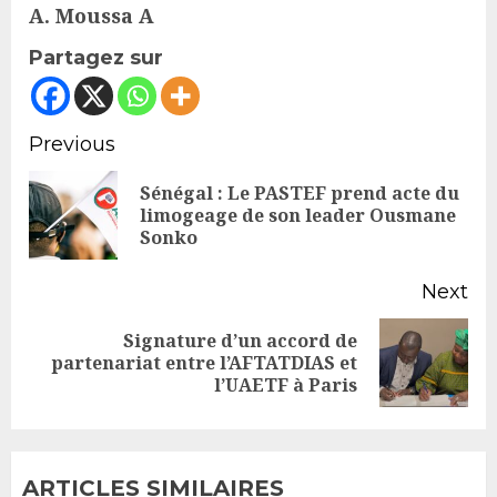
A. Moussa A
Partagez sur
Continue
Previous
Reading
Sénégal : Le PASTEF prend acte du
Pr
limogeage de son leader Ousmane
Sonko
po
Next
Signature d’un accord de
Next
partenariat entre l’AFTATDIAS et
l’UAETF à Paris
post:
ARTICLES SIMILAIRES