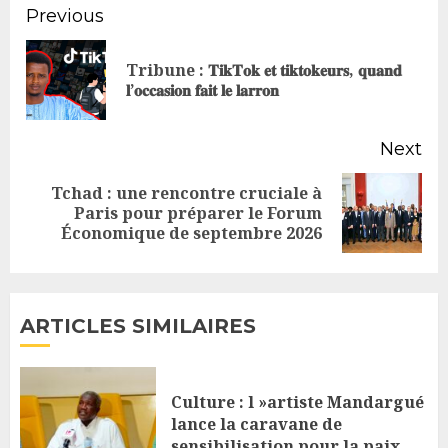
Continue
Previous
Reading
Tribune : 𝐓𝐢𝐤𝐓𝐨𝐤 𝐞𝐭 𝐭𝐢𝐤𝐭𝐨𝐤𝐞𝐮𝐫𝐬, 𝐪𝐮𝐚𝐧𝐝
Pr
𝐥’𝐨𝐜𝐜𝐚𝐬𝐢𝐨𝐧 𝐟𝐚𝐢𝐭 𝐥𝐞 𝐥𝐚𝐫𝐫𝐨𝐧
po
Next
Tchad : une rencontre cruciale à
Next
Paris pour préparer le Forum
Économique de septembre 2026
post:
ARTICLES SIMILAIRES
Culture : l »artiste Mandargué
lance la caravane de
sensibilisation pour la paix