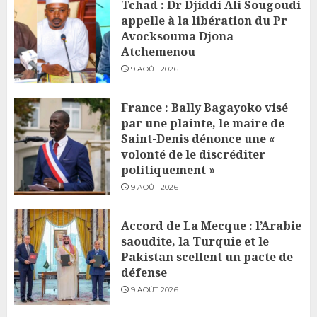
Tchad : Dr Djiddi Ali Sougoudi
appelle à la libération du Pr
Avocksouma Djona
Atchemenou
9 AOÛT 2026
France : Bally Bagayoko visé
par une plainte, le maire de
Saint-Denis dénonce une «
volonté de le discréditer
politiquement »
9 AOÛT 2026
Accord de La Mecque : l’Arabie
saoudite, la Turquie et le
Pakistan scellent un pacte de
défense
9 AOÛT 2026