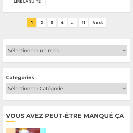
LIRE LA SUITE
Pagination
1
2
3
4
…
11
Next
des
publications
Catégories
VOUS AVEZ PEUT-ÊTRE MANQUÉ ÇA