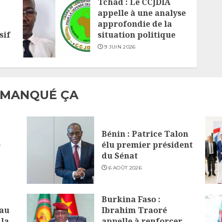
Tchad : Le CCJDIA
appelle à une analyse
approfondie de la
sif
situation politique
9 JUIN 2026
 MANQUÉ ÇA
Bénin : Patrice Talon
e
élu premier président
du Sénat
6 AOÛT 2026
Burkina Faso :
 au
Ibrahim Traoré
la
appelle à renforcer