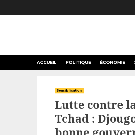
Skip
to
content
ACCUEIL
POLITIQUE
ÉCONOMIE
Sensibilisation
Lutte contre l
Tchad : Djougo
bonne gouver