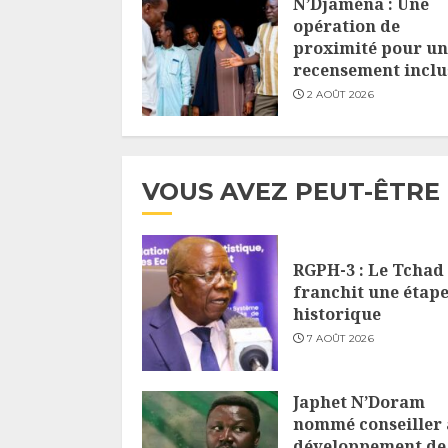
N’Djaména : Une
opération de
proximité pour un
recensement inclu
2 AOÛT 2026
VOUS AVEZ PEUT-ÊTRE
RGPH-3 : Le Tchad
franchit une étap
historique
7 AOÛT 2026
Japhet N’Doram
nommé conseiller
développement de 