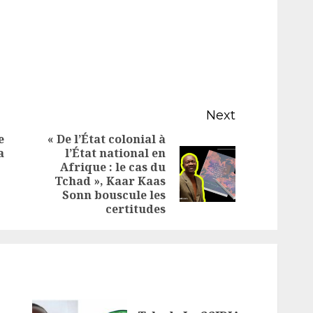
Next
e
« De l’État colonial à
a
l’État national en
Afrique : le cas du
Previous
Next
Tchad », Kaar Kaas
post:
post:
Sonn bouscule les
certitudes