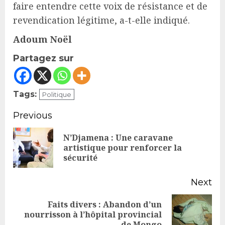
faire entendre cette voix de résistance et de
revendication légitime, a-t-elle indiqué.
Adoum Noël
Partagez sur
Tags:
Politique
Continue
Previous
Reading
N’Djamena : Une caravane
Pr
artistique pour renforcer la
sécurité
po
Next
Faits divers : Abandon d’un
Next
nourrisson à l’hôpital provincial
de Mongo