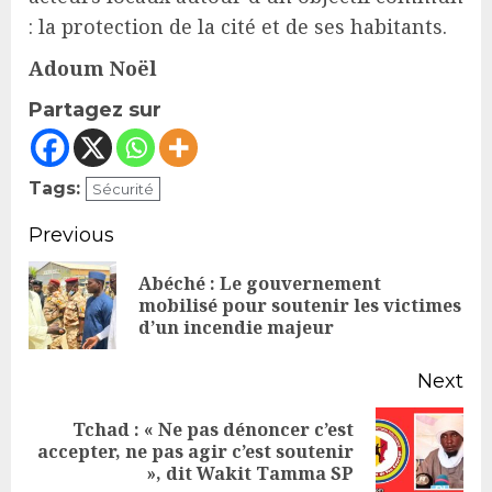
: la protection de la cité et de ses habitants.
Adoum Noël
Partagez sur
Tags:
Sécurité
Continue
Previous
Reading
Abéché : Le gouvernement
Pr
mobilisé pour soutenir les victimes
d’un incendie majeur
po
Next
Tchad : « Ne pas dénoncer c’est
Next
accepter, ne pas agir c’est soutenir
», dit Wakit Tamma SP
post: