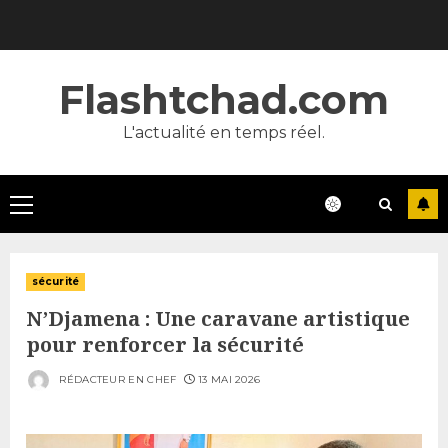
Skip
to
content
Flashtchad.com
L'actualité en temps réel.
Primary
Menu
sécurité
N’Djamena : Une caravane artistique
pour renforcer la sécurité
RÉDACTEUR EN CHEF
13 MAI 2026