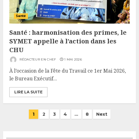
Santé
Santé : harmonisation des primes, le
SYMET appelle à l’action dans les
CHU
RÉDACTEUR EN CHEF
1 MAI 2026
À l’occasion de la Fête du Travail ce 1er Mai 2026,
le Bureau Exécutif...
LIRE LA SUITE
Pagination
1
2
3
4
…
8
Next
des
publications