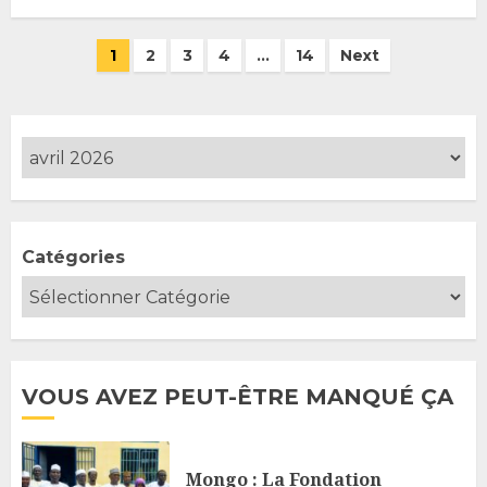
Pagination
1
2
3
4
…
14
Next
des
publications
Catégories
VOUS AVEZ PEUT-ÊTRE MANQUÉ ÇA
Mongo : La Fondation