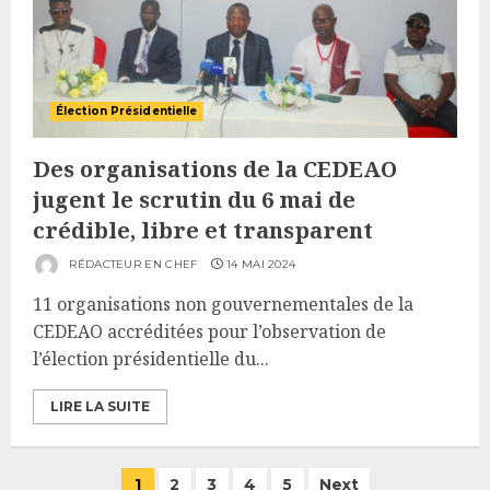
Élection Présidentielle
Des organisations de la CEDEAO
jugent le scrutin du 6 mai de
crédible, libre et transparent
RÉDACTEUR EN CHEF
14 MAI 2024
11 organisations non gouvernementales de la
CEDEAO accréditées pour l’observation de
l’élection présidentielle du...
LIRE LA SUITE
Pagination
1
2
3
4
5
Next