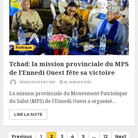
Politique
Tchad: la mission provinciale du MPS
de l’Ennedi Ouest fête sa victoire
RÉDACTEUR EN CHEF
26 JANVIER 2025
La mission provinciale du Mouvement Patriotique
du Salut (MPS) de l’Ennedi Ouest a organisé...
LIRE LA SUITE
Pagination
Previous
1
2
3
4
5
…
12
Next