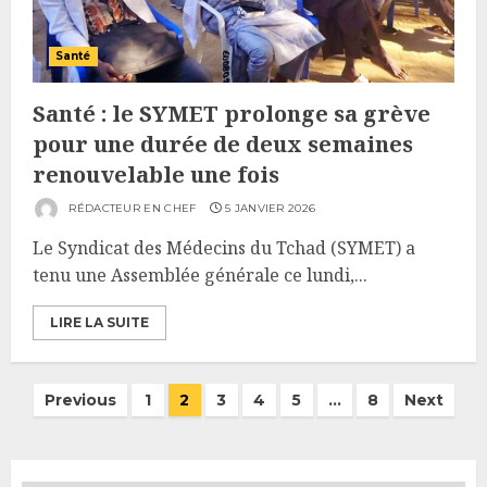
Santé
Santé : le SYMET prolonge sa grève
pour une durée de deux semaines
renouvelable une fois
RÉDACTEUR EN CHEF
5 JANVIER 2026
Le Syndicat des Médecins du Tchad (SYMET) a
tenu une Assemblée générale ce lundi,...
LIRE LA SUITE
Pagination
Previous
1
2
3
4
5
…
8
Next
des
publications