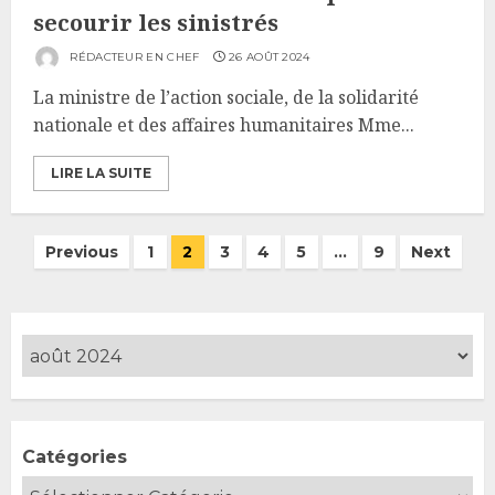
secourir les sinistrés
RÉDACTEUR EN CHEF
26 AOÛT 2024
La ministre de l’action sociale, de la solidarité
nationale et des affaires humanitaires Mme...
LIRE LA SUITE
Pagination
Previous
1
2
3
4
5
…
9
Next
des
publications
Catégories