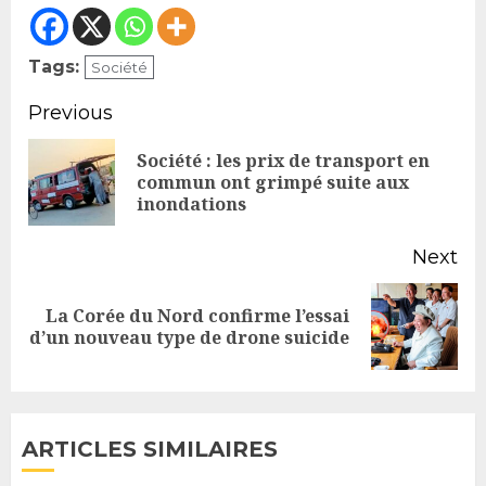
Tags:
Société
Continue
Previous
Reading
Société : les prix de transport en
Pr
commun ont grimpé suite aux
inondations
po
Next
La Corée du Nord confirme l’essai
Next
d’un nouveau type de drone suicide
post:
ARTICLES SIMILAIRES