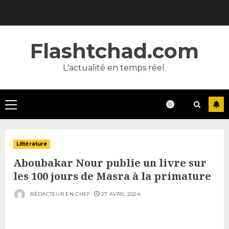
Skip
to
content
Flashtchad.com
L'actualité en temps réel.
Primary
Menu
Littérature
Aboubakar Nour publie un livre sur
les 100 jours de Masra à la primature
RÉDACTEUR EN CHEF
27 AVRIL 2024