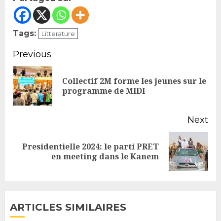
Tags:
Litterature
Continue
Previous
Reading
Collectif 2M forme les jeunes sur le
Pr
programme de MIDI
po
Next
Presidentielle 2024: le parti PRET
Next
en meeting dans le Kanem
post:
ARTICLES SIMILAIRES