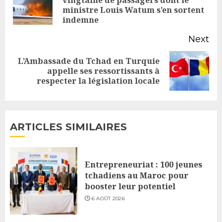
Pr
ministre Louis Watum s’en sortent
po
indemne
Next
L’Ambassade du Tchad en Turquie
Next
appelle ses ressortissants à
respecter la législation locale
post:
ARTICLES SIMILAIRES
Entrepreneuriat : 100 jeunes
tchadiens au Maroc pour
booster leur potentiel
6 AOÛT 2026