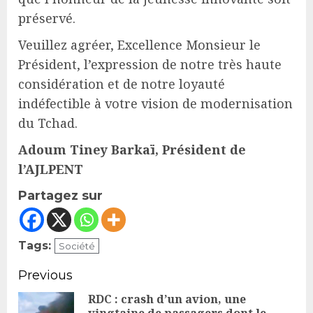
préservé.
Veuillez agréer, Excellence Monsieur le
Président, l’expression de notre très haute
considération et de notre loyauté
indéfectible à votre vision de modernisation
du Tchad.
Adoum Tiney Barkaï, Président de
l’AJLPENT
Partagez sur
Tags:
Société
Continue
Previous
Reading
RDC : crash d’un avion, une
vingtaine de passagers dont le