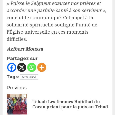
«
Puisse le Seigneur exaucer nos prières et
accorder une parfaite santé à son serviteur »,
conclut le communiqué. Cet appel à la
solidarité spirituelle souligne l’unité de
l’Église universelle en ces moments
difficiles.
Azibert Moussa
Partagez sur
Tags:
Actualité
Continue
Previous
Reading
Tchad: Les femmes Hafidhat du
Pr
Coran prient pour la paix au Tchad
po