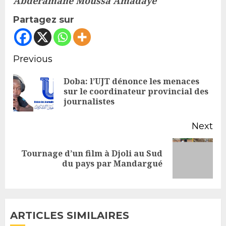
Abderamane Moussa Amadaye
Partagez sur
Continue
Previous
Reading
Doba: l’UJT dénonce les menaces
Pr
sur le coordinateur provincial des
journalistes
po
Next
Tournage d’un film à Djoli au Sud
Next
du pays par Mandargué
post:
ARTICLES SIMILAIRES