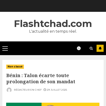
Skip
to
content
Flashtchad.com
L'actualité en temps réel.
Primary
Menu
Non classé
Bénin : Talon écarte toute
prolongation de son mandat
RÉDACTEUR EN CHEF
29 JUILLET 2025