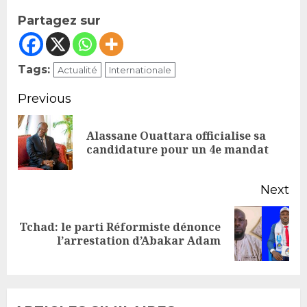
Partagez sur
Tags:
Actualité
Internationale
Continue
Previous
Reading
Alassane Ouattara officialise sa
Pr
candidature pour un 4e mandat
po
Next
Tchad: le parti Réformiste dénonce
Next
l’arrestation d’Abakar Adam
post: