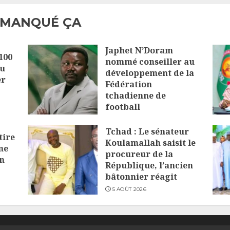
 MANQUÉ ÇA
Japhet N’Doram
100
nommé conseiller au
au
développement de la
er
Fédération
tchadienne de
football
6 AOÛT 2026
Tchad : Le sénateur
tire
Koulamallah saisit le
me
procureur de la
on
République, l’ancien
bâtonnier réagit
5 AOÛT 2026