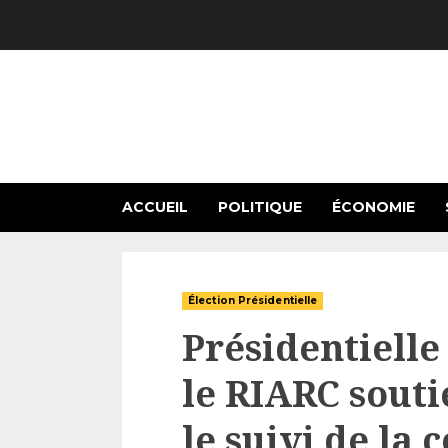
Skip
to
content
ACCUEIL
POLITIQUE
ÉCONOMIE
Élection Présidentielle
Présidentielle
le RIARC sout
le suivi de la