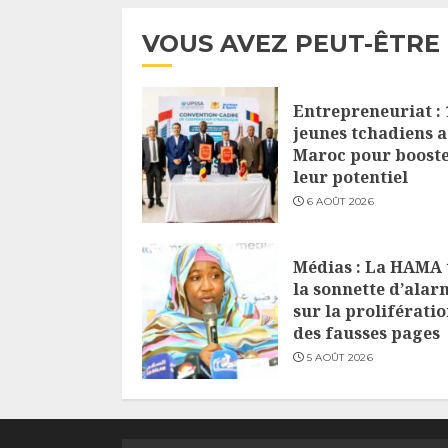
VOUS AVEZ PEUT-ÊTRE
Entrepreneuriat : 
jeunes tchadiens 
Maroc pour boost
leur potentiel
6 AOÛT 2026
Médias : La HAMA 
la sonnette d’alar
sur la proliférati
des fausses pages
5 AOÛT 2026