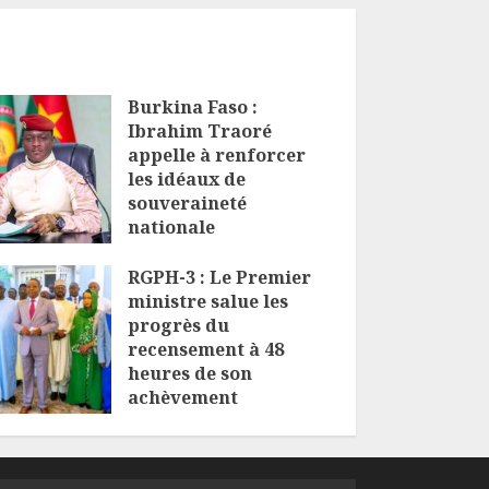
Burkina Faso :
Ibrahim Traoré
appelle à renforcer
les idéaux de
souveraineté
nationale
6 AOÛT 2026
RGPH-3 : Le Premier
ministre salue les
progrès du
recensement à 48
heures de son
achèvement
5 AOÛT 2026