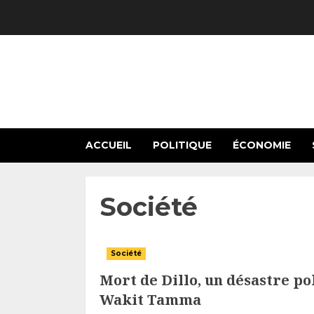
Skip
to
content
ACCUEIL
POLITIQUE
ÉCONOMIE
Société
Société
Mort de Dillo, un désastre po
Wakit Tamma