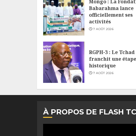
Mongo : La Fondat
Babarahma lance
officiellement ses
activités
7 AOÛT 2026
RGPH-3 : Le Tchad
franchit une étap
historique
7 AOÛT 2026
À PROPOS DE FLASH T