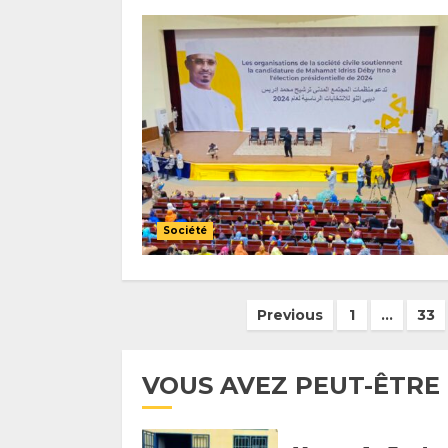
Société
Pagination
Previous
1
…
33
des
publications
VOUS AVEZ PEUT-ÊTRE