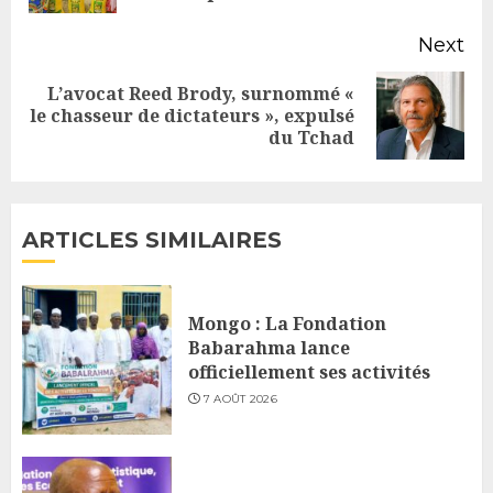
Next
L’avocat Reed Brody, surnommé «
Next
le chasseur de dictateurs », expulsé
du Tchad
post:
ARTICLES SIMILAIRES
Mongo : La Fondation
Babarahma lance
officiellement ses activités
7 AOÛT 2026