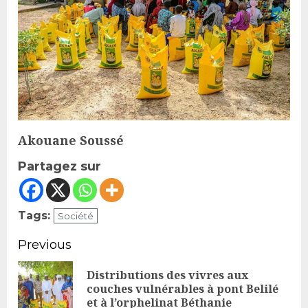
Akouane Soussé
Partagez sur
Tags:
Société
Continue
Previous
Reading
Distributions des vivres aux
Pr
couches vulnérables à pont Belilé
et à l’orphelinat Béthanie
po