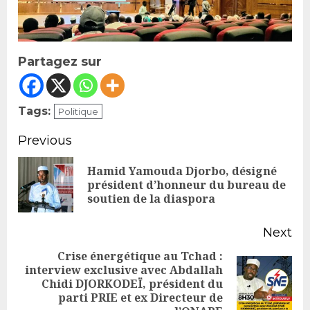
Partagez sur
Tags:
Politique
Continue
Previous
Reading
Hamid Yamouda Djorbo, désigné
Pr
président d’honneur du bureau de
soutien de la diaspora
po
Next
Crise énergétique au Tchad :
interview exclusive avec Abdallah
Next
Chidi DJORKODEÏ, président du
parti PRIE et ex Directeur de
post: