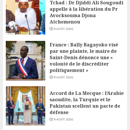
Tchad : Dr Djiddi Ali Sougoudi
appelle à la libération du Pr
Avocksouma Djona
Atchemenou
9 AOÛT 2026
France : Bally Bagayoko visé
par une plainte, le maire de
Saint-Denis dénonce une «
volonté de le discréditer
politiquement »
9 AOÛT 2026
Accord de La Mecque : l’Arabie
saoudite, la Turquie et le
Pakistan scellent un pacte de
défense
9 AOÛT 2026