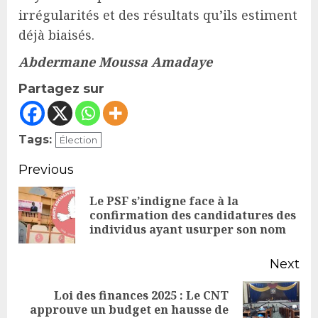
irrégularités et des résultats qu’ils estiment
déjà biaisés.
Abdermane Moussa Amadaye
Partagez sur
Tags:
Élection
Continue
Previous
Reading
Le PSF s’indigne face à la
Pr
confirmation des candidatures des
individus ayant usurper son nom
po
Next
Loi des finances 2025 : Le CNT
Next
approuve un budget en hausse de