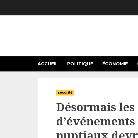
Skip
to
content
ACCUEIL
POLITIQUE
ÉCONOMIE
sécurité
Désormais les
d’événements f
nuptiaux devr