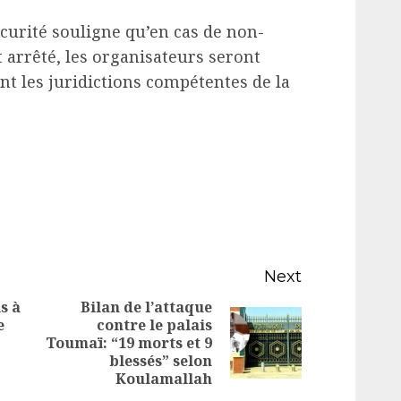
écurité souligne qu’en cas de non-
 arrêté, les organisateurs seront
t les juridictions compétentes de la
Next
s à
Bilan de l’attaque
e
contre le palais
Previous
Next
Toumaï: “19 morts et 9
post:
blessés” selon
post:
Koulamallah