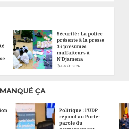
Sécurité : La police
:
présente à la presse
té
35 présumés
malfaiteurs à
se
N’Djamena
4 AOÛT 2026
 MANQUÉ ÇA
ion
Politique : l’UDP
répond au Porte-
parole du