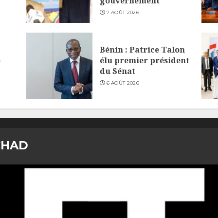
gouvernement
7 AOÛT 2026
Bénin : Patrice Talon
e
élu premier président
du Sénat
6 AOÛT 2026
CHAD