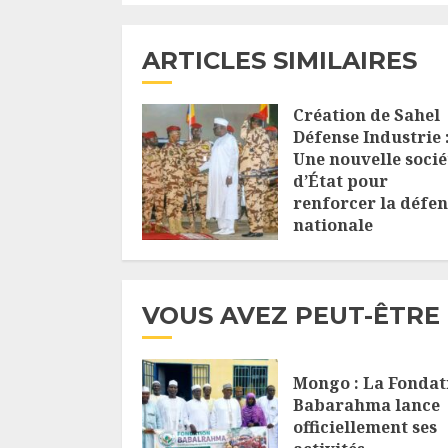
ARTICLES SIMILAIRES
Création de Sahel
Défense Industrie 
Une nouvelle socié
d’État pour
renforcer la défen
nationale
5 AOÛT 2026
VOUS AVEZ PEUT-ÊTRE
Mongo : La Fondat
Babarahma lance
officiellement ses