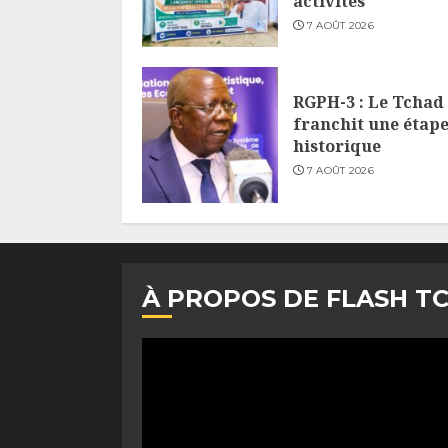
activités
7 AOÛT 2026
RGPH-3 : Le Tchad
franchit une étap
historique
7 AOÛT 2026
À PROPOS DE FLASH T