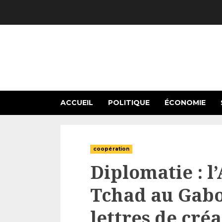
Skip
to
content
ACCUEIL
POLITIQUE
ÉCONOMIE
coopération
Diplomatie : 
Tchad au Gabo
lettres de cré