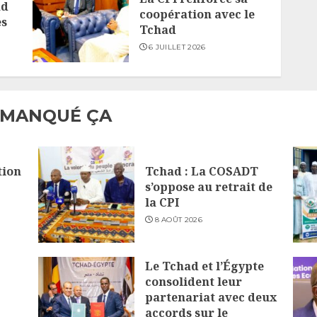
ad
coopération avec le
es
Tchad
6 JUILLET 2026
 MANQUÉ ÇA
tion
Tchad : La COSADT
s’oppose au retrait de
la CPI
8 AOÛT 2026
Le Tchad et l’Égypte
consolident leur
partenariat avec deux
accords sur le