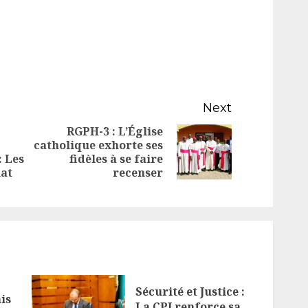
Next
RGPH-3 : L’Église
catholique exhorte ses
Next
Previous
: Les
fidèles à se faire
post:
mat
recenser
post:
Sécurité et Justice :
is
La CPI renforce sa