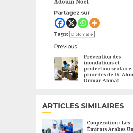
Adoum Noël
Partagez sur
Tags:
Diplomatie
Continue
Previous
Reading
Prévention des
inondations et
protection scolaire 
priorités de Dr Ah
Oumar Ahmat
ARTICLES SIMILAIRES
Coopération : Les
Émirats Arabes Un