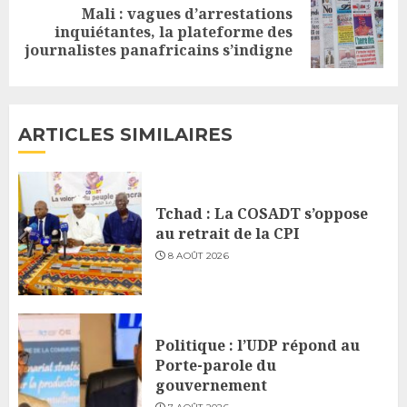
Mali : vagues d’arrestations
Next
inquiétantes, la plateforme des
journalistes panafricains s’indigne
post:
ARTICLES SIMILAIRES
Tchad : La COSADT s’oppose
au retrait de la CPI
8 AOÛT 2026
Politique : l’UDP répond au
Porte-parole du
gouvernement