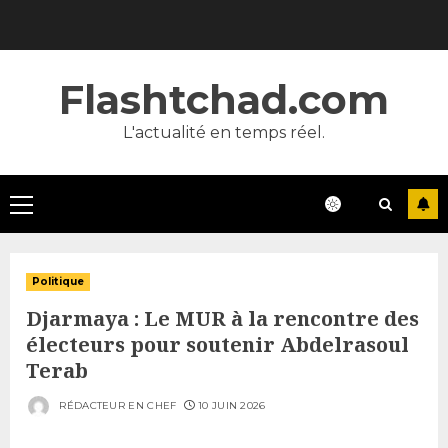
Skip
to
content
Flashtchad.com
L'actualité en temps réel.
Primary
Menu
Politique
Djarmaya : Le MUR à la rencontre des
électeurs pour soutenir Abdelrasoul
Terab
RÉDACTEUR EN CHEF
10 JUIN 2026