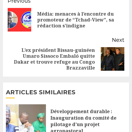
Continue
Previous
Reading
Média: menaces à l’encontre du
Pr
promoteur de “Tchad-View”, sa
rédaction s’indigne
po
Next
L’ex président Bissau-guinéen
Umaro Sissoco Embaló quitte
Next
Dakar et trouve refuge au Congo
post:
Brazzaville
ARTICLES SIMILAIRES
Développement durable :
Inauguration du comité de
pilotage d’un projet
agropastoral