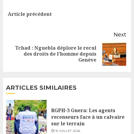
Reading
Pr
Article précédent
po
Next
Tchad : Nguebla déplore le recul
Next
des droits de l’homme depuis
Genève
post:
ARTICLES SIMILAIRES
RGPH-3 Guera: Les agents
recenseurs face à un calvaire
sur le terrain
15 JUILLET 2026