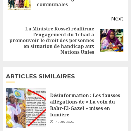
communales
po
Next
La Ministre Kosseï réaffirme
l’engagement du Tchad à
Next
promouvoir le droit des personnes
en situation de handicap aux
post:
Nations Unies
ARTICLES SIMILAIRES
Désinformation : Les fausses
allégations de « La voix du
Bahr-El-Gazel » mises en
lumière
17 JUIN 2026