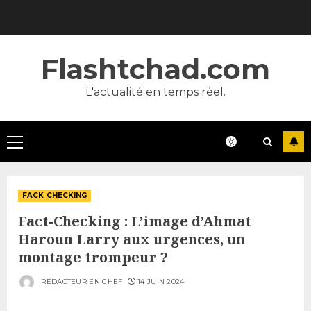
Skip
to
content
Flashtchad.com
L'actualité en temps réel.
Primary
Menu
FACK CHECKING
Fact-Checking : L’image d’Ahmat
Haroun Larry aux urgences, un
montage trompeur ?
RÉDACTEUR EN CHEF
14 JUIN 2024