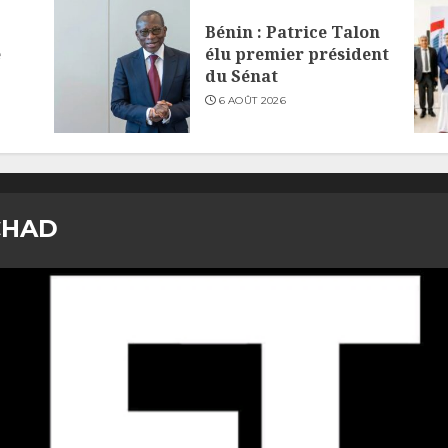
Bénin : Patrice Talon
e
élu premier président
du Sénat
6 AOÛT 2026
CHAD