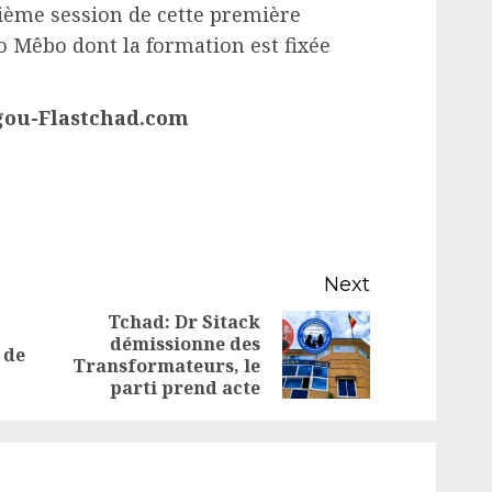
xième session de cette première
 Mêbo dont la formation est fixée
gou-Flastchad.com
Next
Tchad: Dr Sitack
démissionne des
Previous
Next
 de
Transformateurs, le
post:
post:
parti prend acte