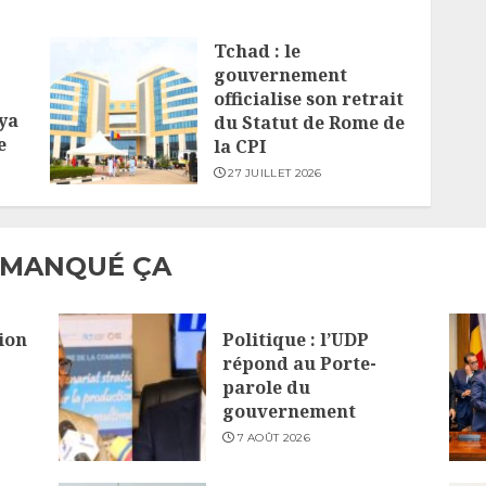
Tchad : le
gouvernement
officialise son retrait
ya
du Statut de Rome de
e
la CPI
27 JUILLET 2026
 MANQUÉ ÇA
ion
Politique : l’UDP
répond au Porte-
parole du
gouvernement
7 AOÛT 2026