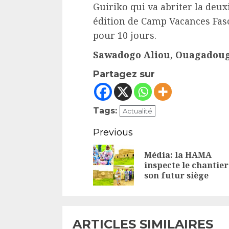
Guiriko qui va abriter la deu
édition de Camp Vacances Faso
pour 10 jours.
Sawadogo Aliou, Ouagadou
Partagez sur
Tags:
Actualité
Continue
Previous
Reading
Média: la HAMA
inspecte le chantier
son futur siège
ARTICLES SIMILAIRES