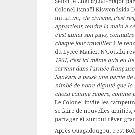
Selon le Chef d’֤État-major par
Colonel Ismaël Kiswendsida Di
initiative,
«le civisme, c’est re
appartient, tendre la main à cel
c’est aimer son pays, connaître
chaque jour travailler à le ren
du Lycée Marien N’Gouabi rev
1961, c’est ici même qu’a eu lie
servant dans l’armée française.
Sankara a passé une partie de sc
nimbé de notre dignité que le 
choisi comme repère, comme p
Le Colonel invite les campeur
se faire de nouvelles amitiés, 
partager et surtout rêver gra
Après Ouagadougou, c’est Bob