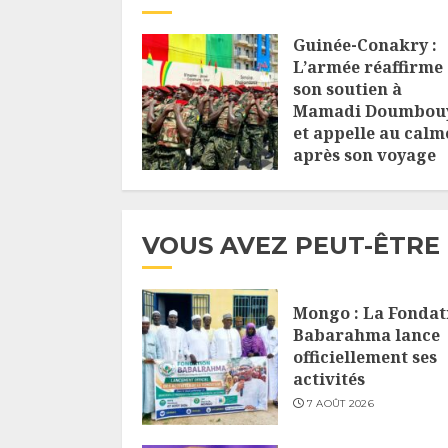
Guinée-Conakry :
L’armée réaffirme
son soutien à
Mamadi Doumbou
et appelle au calm
après son voyage
4 AOÛT 2026
VOUS AVEZ PEUT-ÊTRE
Mongo : La Fondat
Babarahma lance
officiellement ses
activités
7 AOÛT 2026