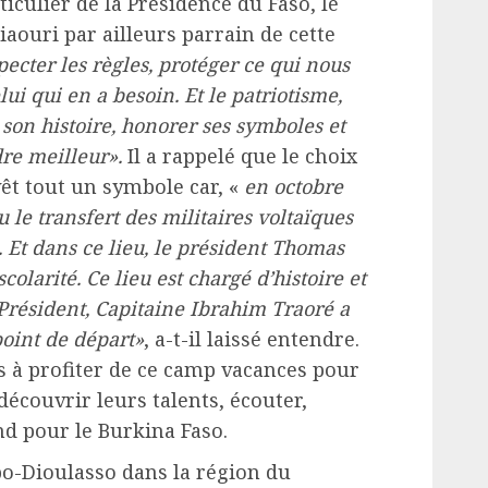
ticulier de la Présidence du Faso, le
aouri par ailleurs parrain de cette
specter les règles, protéger ce qui nous
ui qui en a besoin. Et le patriotisme,
 son histoire, honorer ses symboles et
dre meilleur».
Il a rappelé que le choix
êt tout un symbole car, «
en octobre
u le transfert des militaires voltaïques
 Et dans ce lieu, le président Thomas
olarité. Ce lieu est chargé d’histoire et
Président, Capitaine Ibrahim Traoré a
oint de départ»
, a-t-il laissé entendre.
s à profiter de ce camp vacances pour
découvrir leurs talents, écouter,
nd pour le Burkina Faso.
o-Dioulasso dans la région du