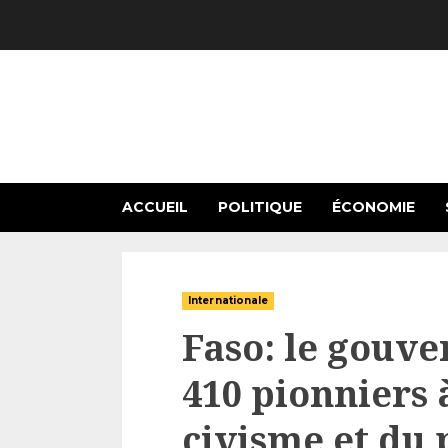
Skip
to
content
ACCUEIL
POLITIQUE
ÉCONOMIE
Internationale
Faso: le gouv
410 pionniers à
civisme et du 