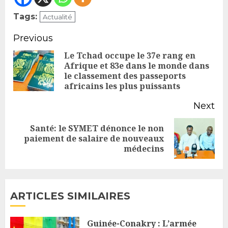
Tags:
Actualité
Continue
Previous
Reading
Le Tchad occupe le 37e rang en
Afrique et 83e dans le monde dans
Pr
le classement des passeports
po
africains les plus puissants
Next
Santé: le SYMET dénonce le non
Next
paiement de salaire de nouveaux
médecins
post:
ARTICLES SIMILAIRES
Guinée-Conakry : L’armée