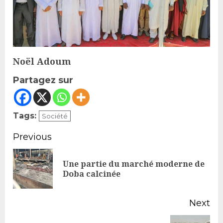
Noël Adoum
Partagez sur
Tags:
Société
Continue
Previous
Reading
Une partie du marché moderne de
Pr
Doba calcinée
po
Next