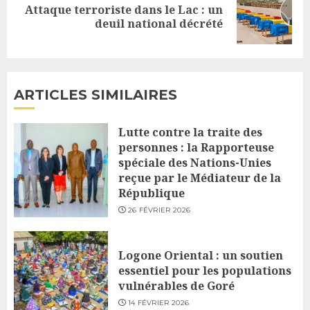
Attaque terroriste dans le Lac : un
Next
deuil national décrété
post:
ARTICLES SIMILAIRES
Lutte contre la traite des
personnes : la Rapporteuse
spéciale des Nations-Unies
reçue par le Médiateur de la
République
26 FÉVRIER 2026
Logone Oriental : un soutien
essentiel pour les populations
vulnérables de Goré
14 FÉVRIER 2026