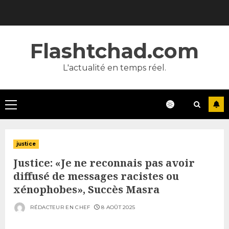
Skip
to
content
Flashtchad.com
L'actualité en temps réel.
Primary
Menu
justice
Justice: «Je ne reconnais pas avoir
diffusé de messages racistes ou
xénophobes», Succès Masra
RÉDACTEUR EN CHEF
8 AOÛT 2025