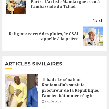
Paris : L’artiste Mandargué reçu à
Pr
l’ambassade du Tchad
po
Next
Religion: rareté des pluies, le CSAI
Next
appelle à la prière
post:
ARTICLES SIMILAIRES
Tchad : Le sénateur
Koulamallah saisit le
procureur de la République,
l’ancien bâtonnier réagit
5 AOÛT 2026