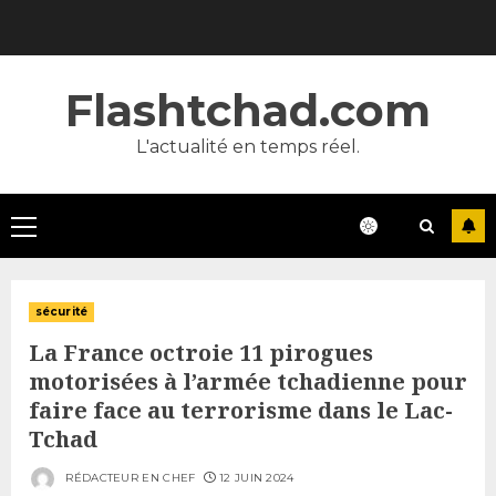
Skip
to
content
Flashtchad.com
L'actualité en temps réel.
Primary
Menu
sécurité
La France octroie 11 pirogues
motorisées à l’armée tchadienne pour
faire face au terrorisme dans le Lac-
Tchad
RÉDACTEUR EN CHEF
12 JUIN 2024