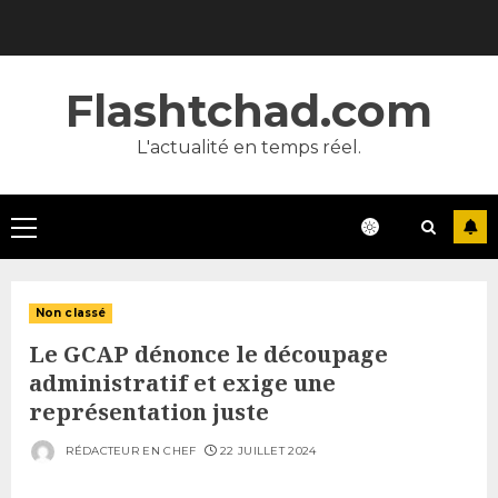
Skip
to
content
Flashtchad.com
L'actualité en temps réel.
Primary
Menu
Non classé
Le GCAP dénonce le découpage
administratif et exige une
représentation juste
RÉDACTEUR EN CHEF
22 JUILLET 2024