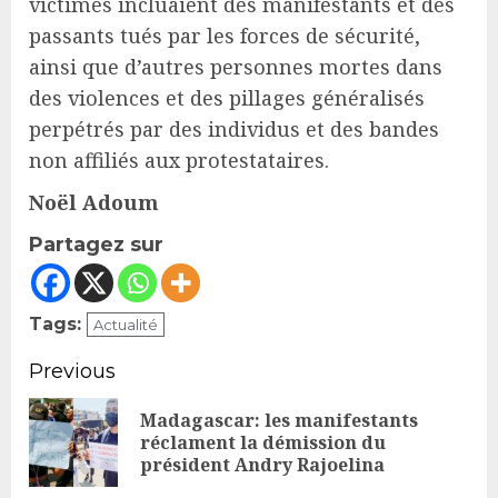
victimes incluaient des manifestants et des
passants tués par les forces de sécurité,
ainsi que d’autres personnes mortes dans
des violences et des pillages généralisés
perpétrés par des individus et des bandes
non affiliés aux protestataires.
Noël Adoum
Partagez sur
Tags:
Actualité
Continue
Previous
Reading
Madagascar: les manifestants
Pr
réclament la démission du
président Andry Rajoelina
po