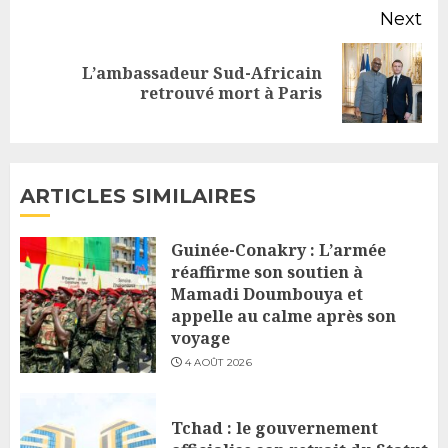
Next
L’ambassadeur Sud-Africain
Next
retrouvé mort à Paris
post:
ARTICLES SIMILAIRES
Guinée-Conakry : L’armée
réaffirme son soutien à
Mamadi Doumbouya et
appelle au calme après son
voyage
4 AOÛT 2026
Tchad : le gouvernement