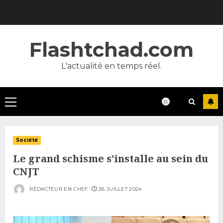
Skip
to
content
Flashtchad.com
L'actualité en temps réel.
Primary
Menu
Société
Le grand schisme s’installe au sein du
CNJT
RÉDACTEUR EN CHEF
26 JUILLET 2024