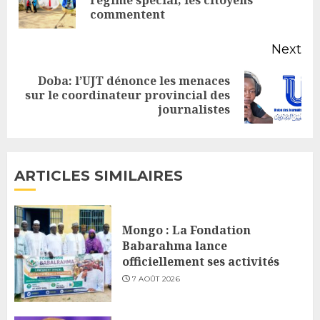
commentent
po
Next
Doba: l’UJT dénonce les menaces
Next
sur le coordinateur provincial des
journalistes
post:
ARTICLES SIMILAIRES
Mongo : La Fondation
Babarahma lance
officiellement ses activités
7 AOÛT 2026