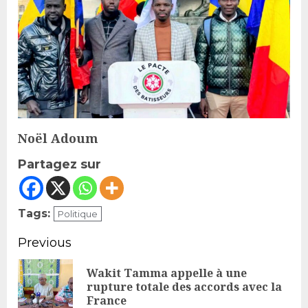
Noël Adoum
Partagez sur
Tags:
Politique
Continue
Previous
Reading
Wakit Tamma appelle à une
Pr
rupture totale des accords avec la
France
po