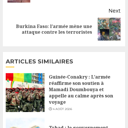
Next
Burkina Faso: l’armée mène une
Next
attaque contre les terroristes
post:
ARTICLES SIMILAIRES
Guinée-Conakry : L’armée
réaffirme son soutien à
Mamadi Doumbouya et
appelle au calme après son
voyage
4 AOÛT 2026
Tchad : le gouvernement