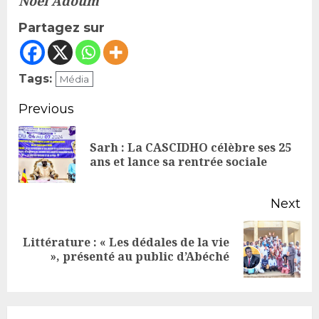
Noël Adoum
Partagez sur
Tags:
Média
Continue
Previous
Reading
Sarh : La CASCIDHO célèbre ses 25
Pr
ans et lance sa rentrée sociale
po
Next
Littérature : « Les dédales de la vie
Next
», présenté au public d’Abéché
post: