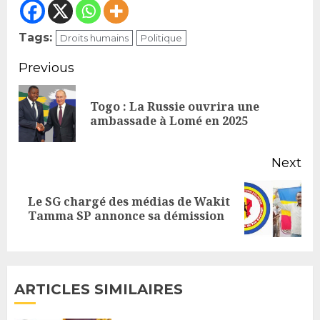
Tags:
Droits humains
Politique
Continue
Previous
Reading
Togo : La Russie ouvrira une
Pr
ambassade à Lomé en 2025
po
Next
Le SG chargé des médias de Wakit
Next
Tamma SP annonce sa démission
post:
ARTICLES SIMILAIRES