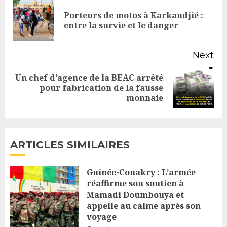
Reading
Porteurs de motos à Karkandjié :
Pr
entre la survie et le danger
po
Next
Un chef d’agence de la BEAC arrêté
Next
pour fabrication de la fausse
monnaie
post:
ARTICLES SIMILAIRES
Guinée-Conakry : L’armée
réaffirme son soutien à
Mamadi Doumbouya et
appelle au calme après son
voyage