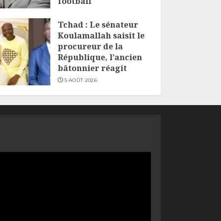
football
6 AOÛT 2026
Tchad : Le sénateur
Koulamallah saisit le
procureur de la
République, l’ancien
bâtonnier réagit
5 AOÛT 2026