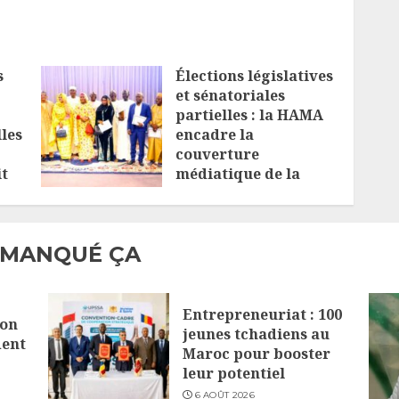
s
Élections législatives
et sénatoriales
partielles : la HAMA
lles
encadre la
couverture
it
médiatique de la
campagne
29 MAI 2026
 MANQUÉ ÇA
Entrepreneuriat : 100
lon
jeunes tchadiens au
dent
Maroc pour booster
leur potentiel
6 AOÛT 2026