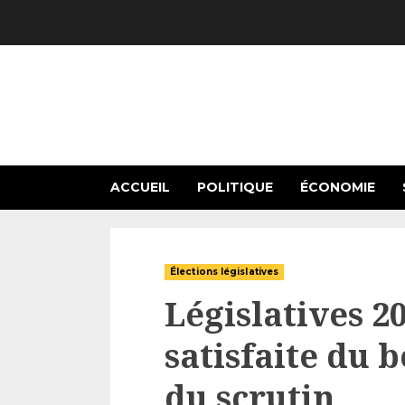
Skip
to
content
ACCUEIL
POLITIQUE
ÉCONOMIE
Élections législatives
Législatives 2
satisfaite du
du scrutin