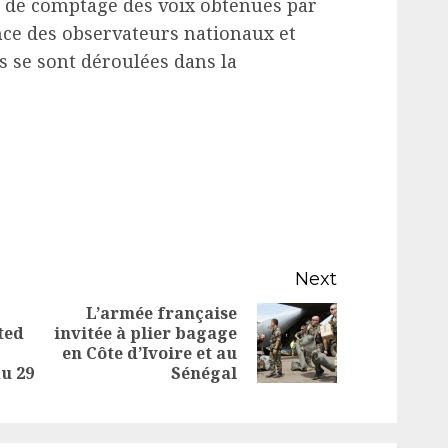
t de comptage des voix obtenues par
ence des observateurs nationaux et
s se sont déroulées dans la
Next
L’armée française
ted
invitée à plier bagage
Next
Previous
en Côte d’Ivoire et au
post:
du 29
Sénégal
post: