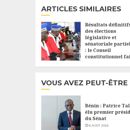
ARTICLES SIMILAIRES
Résultats définitif
des élections
législative et
sénatoriale partie
: le Conseil
constitutionnel fa
son annonce
26 JUIN 2026
VOUS AVEZ PEUT-ÊTRE
Bénin : Patrice Ta
élu premier prési
du Sénat
6 AOÛT 2026