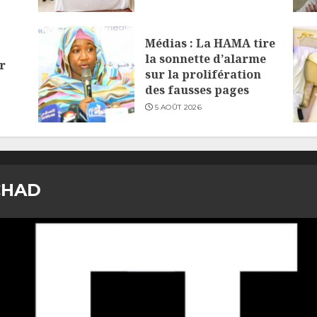
Médias : La HAMA tire
la sonnette d’alarme
r
sur la prolifération
des fausses pages
5 AOÛT 2026
CHAD