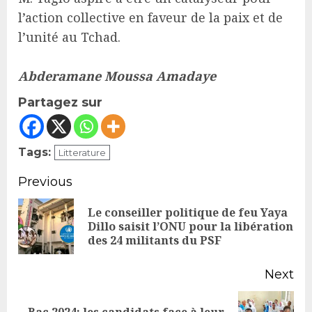
l’action collective en faveur de la paix et de
l’unité au Tchad.
Abderamane Moussa Amadaye
Partagez sur
Tags:
Litterature
Continue
Previous
Reading
Le conseiller politique de feu Yaya
Pr
Dillo saisit l’ONU pour la libération
des 24 militants du PSF
po
Next
Bac 2024: les candidats face à leur