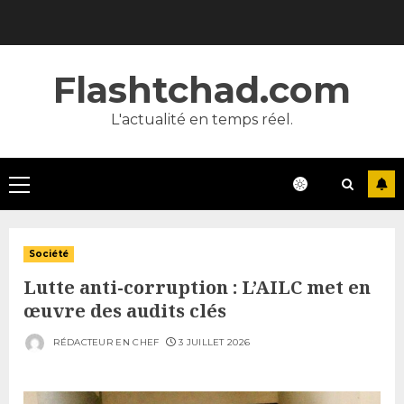
Skip
to
content
Flashtchad.com
L'actualité en temps réel.
Primary
Menu
Société
Lutte anti-corruption : L’AILC met en
œuvre des audits clés
RÉDACTEUR EN CHEF
3 JUILLET 2026