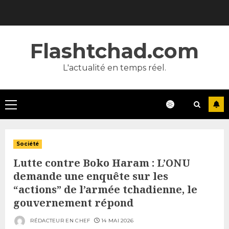
Skip
to
content
Flashtchad.com
L'actualité en temps réel.
Primary
Menu
Société
Lutte contre Boko Haram : L’ONU
demande une enquête sur les
“actions” de l’armée tchadienne, le
gouvernement répond
RÉDACTEUR EN CHEF
14 MAI 2026