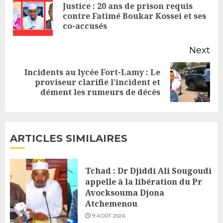
Reading
Justice : 20 ans de prison requis
Pr
contre Fatimé Boukar Kossei et ses
co-accusés
po
Next
Incidents au lycée Fort-Lamy : Le
Next
proviseur clarifie l’incident et
dément les rumeurs de décès
post:
ARTICLES SIMILAIRES
Tchad : Dr Djiddi Ali Sougoudi
appelle à la libération du Pr
Avocksouma Djona
Atchemenou
9 AOÛT 2026