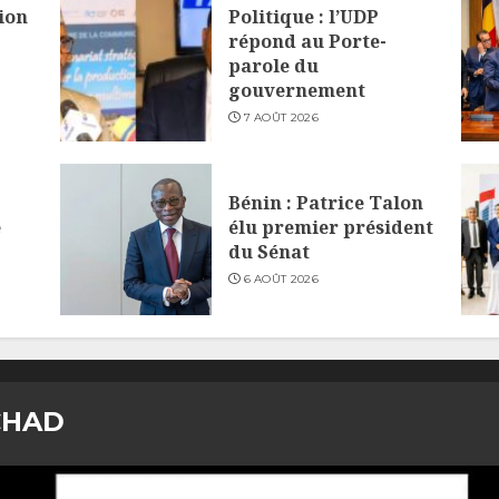
ion
Politique : l’UDP
répond au Porte-
parole du
gouvernement
7 AOÛT 2026
Bénin : Patrice Talon
e
élu premier président
du Sénat
6 AOÛT 2026
CHAD