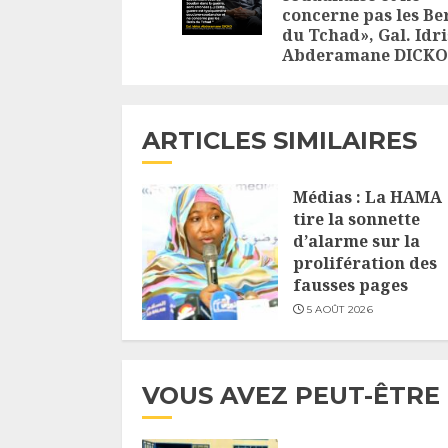
concerne pas les Be
du Tchad», Gal. Idri
Abderamane DICKO
ARTICLES SIMILAIRES
Médias : La HAMA
tire la sonnette
d’alarme sur la
prolifération des
fausses pages
5 AOÛT 2026
VOUS AVEZ PEUT-ÊTRE