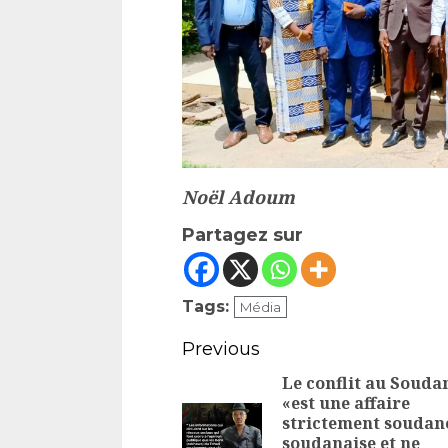
Noël Adoum
Partagez sur
Tags:
Média
Continue
Previous
Reading
Le conflit au Souda
«est une affaire
strictement soudan
soudanaise et ne