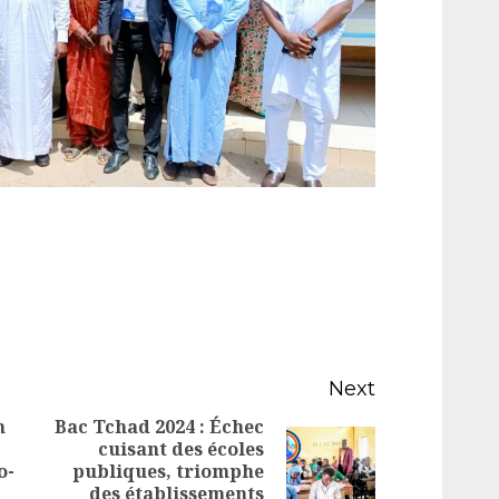
Next
n
Bac Tchad 2024 : Échec
cuisant des écoles
Next
o-
publiques, triomphe
Previous
des établissements
post: