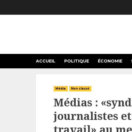
Skip
to
content
ACCUEIL
POLITIQUE
ÉCONOMIE
Média
Non classé
Médias : «synd
journalistes et
travail» au me