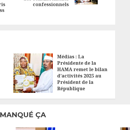
ris
confessionnels
post:
ss
Médias : La
Présidente de la
HAMA remet le bilan
d’activités 2025 au
Président de la
République
4 AOÛT 2026
 MANQUÉ ÇA