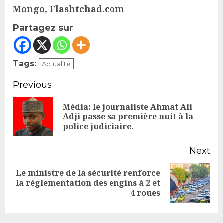
Mongo, Flashtchad.com
Partagez sur
Tags:
Actualité
Continue
Previous
Reading
Média: le journaliste Ahmat Ali
Pr
Adji passe sa première nuit à la
police judiciaire.
po
Next
Le ministre de la sécurité renforce
Next
la réglementation des engins à 2 et
4 roues
post: